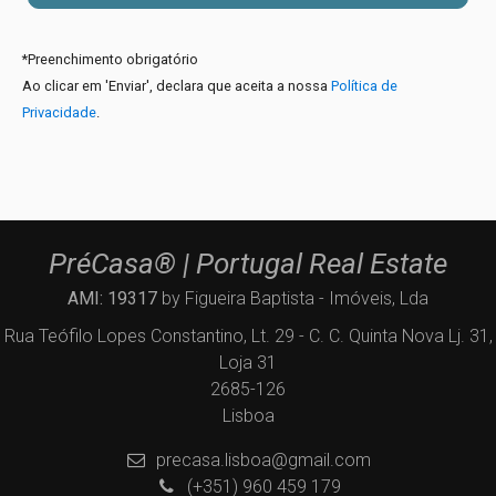
*
Preenchimento obrigatório
Ao clicar em 'Enviar', declara que aceita a nossa
Política de
Privacidade
.
PréCasa® | Portugal Real Estate
AMI: 19317
by Figueira Baptista - Imóveis, Lda
Rua Teófilo Lopes Constantino, Lt. 29 - C. C. Quinta Nova Lj. 31,
Loja 31
2685-126
Lisboa
precasa.lisboa@gmail.com
(+351) 960 459 179