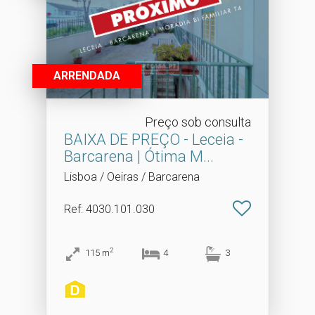
ARRENDADA
Preço sob consulta
BAIXA DE PREÇO - Leceia -
Barcarena | Ótima M.​..
Lisboa / Oeiras / Barcarena
Ref
: 4030.101.030
2
115
m
4
3