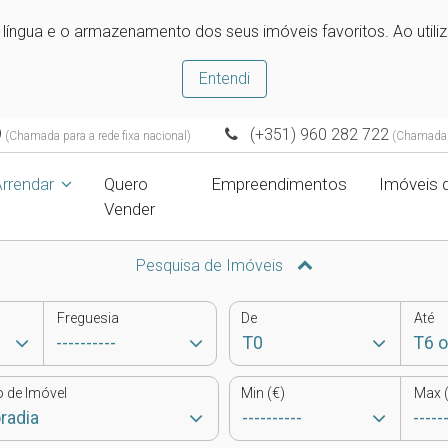
e língua e o armazenamento dos seus imóveis favoritos. Ao utili
Entendi
9
(+351) 960 282 722
(Chamada para a rede fixa nacional)
(Chamada p
Arrendar
Quero
Empreendimentos
Imóveis 
Vender
Pesquisa de Imóveis
Freguesia
De
Até
o de Imóvel
Min (€)
Max (