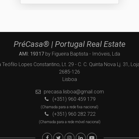
PréCasa® | Portugal Real Estate
AMI: 19317
by Figueira Baptista - Imóveis, Lda
 Teófilo Lopes Constantino, Lt. 29 - C. C. Quinta Nova Lj. 31, Loj
2685-126
Lisboa
precasa.lisboa@gmail.com
(+351) 960 459 179
(Chamada para a rede fixa nacional)
(+351) 960 282 722
(Chamada para a rede móvel nacional)