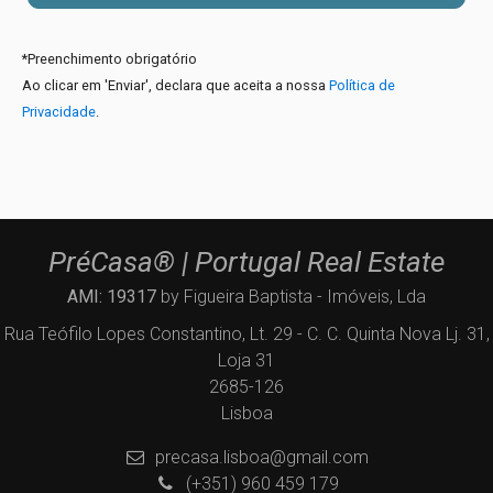
*
Preenchimento obrigatório
Ao clicar em 'Enviar', declara que aceita a nossa
Política de
Privacidade
.
PréCasa® | Portugal Real Estate
AMI: 19317
by Figueira Baptista - Imóveis, Lda
Rua Teófilo Lopes Constantino, Lt. 29 - C. C. Quinta Nova Lj. 31,
Loja 31
2685-126
Lisboa
precasa.lisboa@gmail.com
(+351) 960 459 179