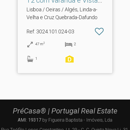
T2 com varanda e Vista .​
..
Lisboa / Oeiras / Algés, Linda-a-
Velha e Cruz Quebrada-Dafundo
Ref
: 3024.101.024-03
2
47
m
2
1
PréCasa® | Portugal Real Estate
AMI: 19317
by Figueira Baptista - Imóveis, Lda
Rua Teófilo Lopes Constantino, Lt. 29 - C. C. Quinta Nova Lj. 31,