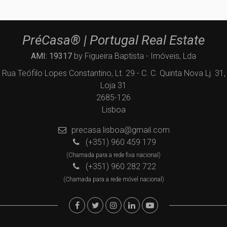
PréCasa® | Portugal Real Estate
AMI: 19317
by Figueira Baptista - Imóveis, Lda
Rua Teófilo Lopes Constantino, Lt. 29 - C. C. Quinta Nova Lj. 31,
Loja 31
2685-126
Lisboa
precasa.lisboa@gmail.com
(+351) 960 459 179
(Chamada para a rede fixa nacional)
(+351) 960 282 722
(Chamada para a rede móvel nacional)