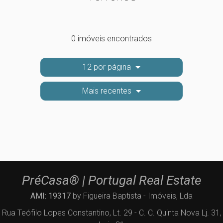
0 imóveis encontrados
12 por página
Mais recentes
PréCasa® | Portugal Real Estate
AMI: 19317
by Figueira Baptista - Imóveis, Lda
Rua Teófilo Lopes Constantino, Lt. 29 - C. C. Quinta Nova Lj. 31,