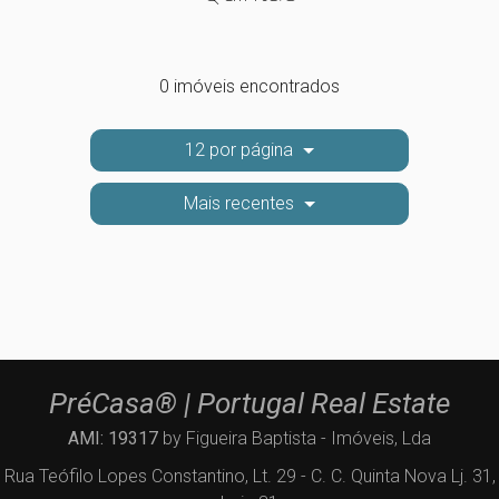
0 imóveis encontrados
12 por página
Mais recentes
PréCasa® | Portugal Real Estate
AMI: 19317
by Figueira Baptista - Imóveis, Lda
Rua Teófilo Lopes Constantino, Lt. 29 - C. C. Quinta Nova Lj. 31,