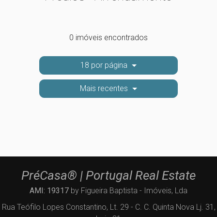
0 imóveis encontrados
18 por página
Mais recentes
PréCasa® | Portugal Real Estate
AMI: 19317
by Figueira Baptista - Imóveis, Lda
Rua Teófilo Lopes Constantino, Lt. 29 - C. C. Quinta Nova Lj. 31,