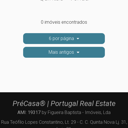
0 imóveis encontrados
6 por página
Mais antigos
PréCasa® | Portugal Real Estate
AMI: 19317
by Figueira Baptista - Imóveis, Lda
Rua Teófilo Lopes Constantino, Lt. 29 - C. C. Quinta Nova Lj. 31,