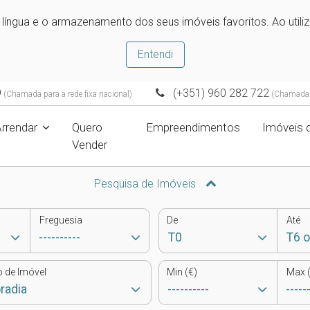
e língua e o armazenamento dos seus imóveis favoritos. Ao utili
Entendi
9
(+351) 960 282 722
(Chamada para a rede fixa nacional)
(Chamada p
Arrendar
Quero
Empreendimentos
Imóveis 
Vender
Pesquisa de Imóveis
Freguesia
De
Até
o de Imóvel
Min (€)
Max (